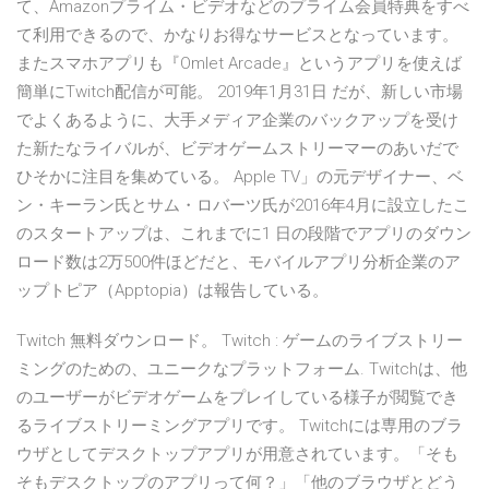
て、Amazonプライム・ビデオなどのプライム会員特典をすべ
て利用できるので、かなりお得なサービスとなっています。
またスマホアプリも『Omlet Arcade』というアプリを使えば
簡単にTwitch配信が可能。 2019年1月31日 だが、新しい市場
でよくあるように、大手メディア企業のバックアップを受け
た新たなライバルが、ビデオゲームストリーマーのあいだで
ひそかに注目を集めている。 Apple TV」の元デザイナー、ベ
ン・キーラン氏とサム・ロバーツ氏が2016年4月に設立したこ
のスタートアップは、これまでに1 日の段階でアプリのダウン
ロード数は2万500件ほどだと、モバイルアプリ分析企業のア
ップトピア（Apptopia）は報告している。
Twitch 無料ダウンロード。 Twitch : ゲームのライブストリー
ミングのための、ユニークなプラットフォーム. Twitchは、他
のユーザーがビデオゲームをプレイしている様子が閲覧でき
るライブストリーミングアプリです。 Twitchには専用のブラ
ウザとしてデスクトップアプリが用意されています。「そも
そもデスクトップのアプリって何？」「他のブラウザとどう