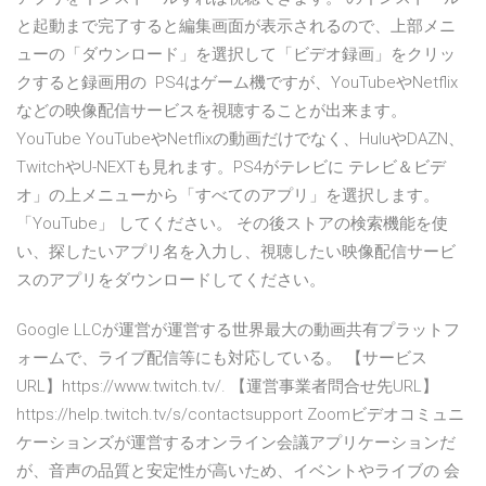
と起動まで完了すると編集画面が表示されるので、上部メニ
ューの「ダウンロード」を選択して「ビデオ録画」をクリッ
クすると録画用の PS4はゲーム機ですが、YouTubeやNetflix
などの映像配信サービスを視聴することが出来ます。
YouTube YouTubeやNetflixの動画だけでなく、HuluやDAZN、
TwitchやU-NEXTも見れます。PS4がテレビに テレビ＆ビデ
オ」の上メニューから「すべてのアプリ」を選択します。
「YouTube」 してください。 その後ストアの検索機能を使
い、探したいアプリ名を入力し、視聴したい映像配信サービ
スのアプリをダウンロードしてください。
Google LLCが運営が運営する世界最大の動画共有プラットフ
ォームで、ライブ配信等にも対応している。 【サービス
URL】https://www.twitch.tv/. 【運営事業者問合せ先URL】
https://help.twitch.tv/s/contactsupport Zoomビデオコミュニ
ケーションズが運営するオンライン会議アプリケーションだ
が、音声の品質と安定性が高いため、イベントやライブの 会