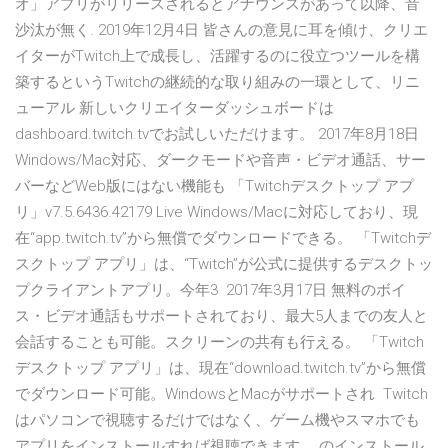
オ」アプリがリリースされるとアナウンスがあって以降、音
沙汰が無く. 2019年12月4日 皆さんの意見に耳を傾け、クリエ
イターがTwitch上で成長し、活躍するのに役立つツールを構
築するというTwitchの継続的な取り組みの一環として、リニ
ューアル 新しいクリエイターダッシュボードは
dashboard.twitch.tvでお試しいただけます。 2017年8月18日
Windows/Mac対応、ダークモードや音声・ビデオ通話、サー
バーなどWeb版にはない機能も 「Twitchデスクトップ アプ
リ」v7.5.6436.42179 Live Windows/Macに対応しており、現
在“app.twitch.tv”から無償でダウンロードできる。 「Twitchデ
スクトップ アプリ」は、“Twitch”が公式に提供するデスクトッ
プクライアントアプリ。今年3 2017年3月17日 無料のボイ
ス・ビデオ通話もサポートされており、最大5人までの友人と
会話することも可能。スクリーンの共有も行える。 「Twitch
デスクトップ アプリ」は、現在“download.twitch.tv”から無償
でダウンロード可能。WindowsとMacがサポートされ Twitch
はパソコンで視聴するだけではなく、ゲーム機やスマホでも
アプリをインストールすれば視聴できます。 のインストール