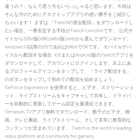
違うの？」なんて思う方もいらっしゃると思います。今回は
そんな方のためにデスクトップアプリの使い勝手をご紹介し
ちゃいます！ まずは 「Twitchの過去配信」をダウンロードし
たい場合、一番安定する手段がTwitch Leecherです。 公式サ
イトから32bit版(x86),64bit版(x64)から選んでダウンロード。
windows10以降のOSであれば64bitでOKです。 モバイルデバ
イスから配信する場合. iOSまたはAndroid版のTwitchアプリを
ダウンロードして、アカウントにログインします。左上にあ
るプロフィールアイコンをタップして、「ライブ配信する」
のボタンをタップして初めての配信を始めましょう。
GeForce Experience を使用すると、ビデオ、スクリーンショ
ット、ライブストリームをキャプチャして共有し、ドライバ
ーを自動的に更新してゲーム設定を最適化できます。
Terrarium TVアプリ無料でダウンロード、数千のビデオ、映
画、テレビ番組、ライブストリーム、そして非常に教育的な
コンテンツが含まれています。 Twitch is the world`s leading
video platform and community for gamers.