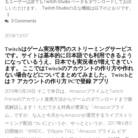
るユーザーは誰でもTwitch Studio ベータをダウンロードしてお試
しいただけます。 . Twitch Studioの主な機能は以下のとおりです。
3 Comments
2018/12/07
Twitchはゲーム実況専門のストリーミングサービス
です。サイトは基本的に日本語でも利用できるよう
になっているうえ、日本でも実況者が増えてきてい
ます。 ここではTwitchのアカウントの作り方や作れ
ない場合などについてまとめてみました。 Twitchと
は？ アカウントの作り方 PCで登録 アプリ
2018年3月24日 そこで本日は、AmazonプライムとTwitch
Primeのアカウント連携方法からゲームのダウンロードまで徹
底解説します！ ただでさえ特典が豊富な「Amazonプライ
ム」ですが、なんと今月からAmazonが運営するライブストリ
ーミング配信 ついにというか、やっとというか、2017年6月5
日開催の「WWDC」でApple TVに「Amazon プライム ビデ