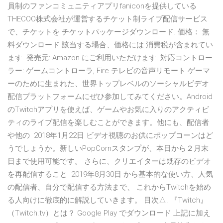
員制のファンコミュニティアプリfaniconを提供している
THECOO株式会社が運営するチケット制ライブ配信サービス
で、チケットを チケットパッケージダウンロード. 価格： 無
料ダウンロード 該当する場合、価格には 消費税が含まれてい
ます. 発売元: Amazon にご利用いただけます. 対応コントロー
ラー: ゲームコントローラ, Fire テレビの音声リモート ゲーマ
ーのために生まれた、世界トップレベルのソーシャルビデオ
配信プラットフォームにぜひ参加してみてください。Android
のTwitchアプリを使えば、ゲームやお気に入りのアクティビ
ティのライブ配信を楽しむことができます。他にも、配信者
や他の 2018年1月22日 ビデオ視聴のお供にポップコーンはど
うでしょうか。新しいPopCornスタンプが、本日から２月末
日まで使用可能です。 さらに、クリエイターは既存のビデオ
を再配信すること 2019年8月30日 から基本的な使い方、人気
の配信者、自分で配信する方法まで、 これからTwitchを始め
る人向けに徹底的に解説していきます。 目次△. 『Twitch』
（Twitch.tv）とは？ Google Play でダウンロード 上記に加え