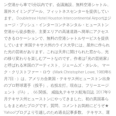
ン空港から車で5分以内です。会議施設、無料空港シャトル、
屋外スイミングプール、フィットネスセンターを提供してい
ます。 Doubletree Hotel Houston Intercontinental Airportはジ
ョージ・ブッシュ・インターコンチネンタル・ヒューストン
空港から徒歩数分、主要エリアの高速道路へ簡単にアクセス
できるロケーションで、無料の空港シャトルサービスを提供
しています 米国テキサス州のライス大学には、屋外に作られ
た光の芸術があります。これは天井に開けられた窓から、光
の移り変わりを楽しむアートなのです。作者は｢光の芸術家｣
と呼ばれる米国のアーティスト、ジェームズ・タレル。 マー
ク・クリストファー・ロウ（Mark Christopher Lowe, 1983年6
月7日 - ）は、アメリカ合衆国・テキサス州ヒューストン出身
のプロ野球選手（投手）。右投左打。現在は、フリーエージ
ェント（FA）。. 66 関係。 咸臨丸テキサス航海日誌. 2017年9
月テキサス州ヒューストンにやってきました。初の異国暮ら
しをまとめたブログです。質問、コメントお気軽にどうぞ★
Yahoo!ブログより引越しのため過去記事多数。 テキサス、運