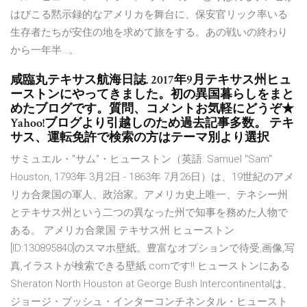
はびこる黙示録的なアメリカを舞台に、保安官リック率いる
生存者たちが安住の地を求めて旅をする。あの戦いの終わり
から一年半…。
咸臨丸テキサス航海日誌. 2017年9月テキサス州ヒュ
ーストンにやってきました。初の異国暮らしをまと
めたブログです。質問、コメントお気軽にどうぞ★
Yahoo!ブログより引越しのため過去記事多数。 テキ
サス、運転免許で検索の方はテーマ別より選択
サミュエル・"サム"・ヒューストン（英語: Samuel "Sam"
Houston, 1793年 3月2日 - 1863年 7月26日）は、19世紀のアメ
リカ合衆国の軍人、政治家。アメリカ史上唯一、テネシー州
とテキサス州という二つの異なった州で知事を務めた人物で
ある。 アメリカ合衆国 テキサス州 ヒューストン
[ID:130895840]のスマホ壁紙。豊富なオプションで待受,画像,写
真,イラストが検索できる壁紙.comです!! ヒューストンにある
Sheraton North Houston at George Bush Intercontinentalは、
ジョージ・ブッシュ・インターコンチネンタル・ヒュースト