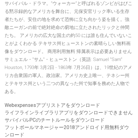
サバイバル・ドラマ。“ウォーカー”と呼ばれるゾンビがはびこ
る黙示録的なアメリカを舞台に、元保安官リック率いる生存
者たちが、安住の地を求めて恐怖に立ち向かう姿を描く。強
敵ニーガンの前で絶対絶命の窮地に立たされたリックと仲間
たち。 アメリカの広大な国土の約50 には誰も住んでいないこ
とがよくわかる テキサス州ヒューストンの素晴らしい無料画
像をダウンロード。 商用利用無料 帰属表示は必要ありません
サミュエル・"サム"・ヒューストン（英語: Samuel "Sam"
Houston, 1793年 3月2日 - 1863年 7月26日）は、19世紀のアメ
リカ合衆国の軍人、政治家。アメリカ史上唯一、テネシー州
とテキサス州という二つの異なった州で知事を務めた人物で
ある。
Webexpensesアプリストアをダウンロード
ライフラインライブラリアプリをダウンロードできません
サバイバルPCのチートルールをダウンロード
フットボールマネージャー2018アンドロイド用無料ダウ
ンロード