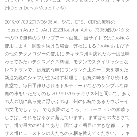
31.8 km / 19.8 マイル ｢ヒューストン市街｣アメリカ, テキサス
州(Didier Dorval/Masterfile ©)
2019/01/08 2017/06/06 AI、SVG、EPS、CDRの無料の
Houston Astro ClipArt | 2223Houston Astro+73060個のベクタ
ーの中で無料のクリップアート画像。 当サイトではCookieを
使用します。閲覧を続ける場合、弊社によるCookieおよびそ
の他のテクノロジーの使用に テキサス州を訪れたら一度は味
わってみたいテクスメクス料理。モダンでスタイリッシュな
レストランで、伝統的な味にワンランク上の一工夫を加えた
新進気鋭のシェフが生み出す料理も、伝統の味を守り続ける
食堂で、毎日手作りされるトルティーヤなどのシンプルな家
庭の味をいただくのも 2019/07/05 テキサス州と聞いて、多く
の人の頭に真っ先に浮かぶのは、州の伝統であるカウボーイ
の文化でしょう。 でも実際のところ、ヒューストンの素晴ら
しさは、それをはるかに超えています。 まずはその大きさで
す。州で最大の都市であり、国では 4 番目に大きな都 … テキ
サス州ヒューストンの人たちの人柄を教えてください。 テキ