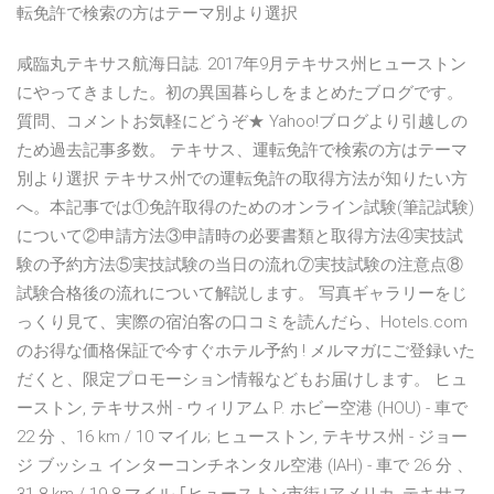
転免許で検索の方はテーマ別より選択
咸臨丸テキサス航海日誌. 2017年9月テキサス州ヒューストン
にやってきました。初の異国暮らしをまとめたブログです。
質問、コメントお気軽にどうぞ★ Yahoo!ブログより引越しの
ため過去記事多数。 テキサス、運転免許で検索の方はテーマ
別より選択 テキサス州での運転免許の取得方法が知りたい方
へ。本記事では①免許取得のためのオンライン試験(筆記試験)
について②申請方法③申請時の必要書類と取得方法④実技試
験の予約方法⑤実技試験の当日の流れ⑦実技試験の注意点⑧
試験合格後の流れについて解説します。 写真ギャラリーをじ
っくり見て、実際の宿泊客の口コミを読んだら、Hotels.com
のお得な価格保証で今すぐホテル予約 ! メルマガにご登録いた
だくと、限定プロモーション情報などもお届けします。 ヒュ
ーストン, テキサス州 - ウィリアム P. ホビー空港 (HOU) - 車で
22 分 、16 km / 10 マイル; ヒューストン, テキサス州 - ジョー
ジ ブッシュ インターコンチネンタル空港 (IAH) - 車で 26 分 、