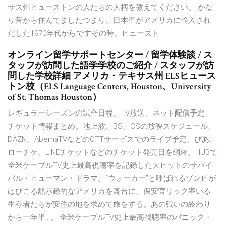
サス州ヒューストンの人たちの人柄を教えてください。 かな
り昔から住んでましたつまり、日本車がアメリカに輸入され
だした1970年代からですその時、ヒュースト
オンライン留学サポートセンター / 留学体験談 / ス
タッフが訪問した語学学校のご紹介 / スタッフが訪
問した学校詳細 アメリカ・テキサス州 ELSヒュース
トン校（ELS Language Centers, Houston、University
of St. Thomas Houston）
レギュラーシーズンの試合日程、TV放送、ネット配信予定、
チケット情報まとめ。地上波、BS、CSの放映スケジュール、
DAZN、AbemaTVなどのOTTサービスでのライブ予定、ぴあ、
ローチケ、LINEチケットなどのチケット発売日を網羅。HUBで
全米ケーブルTV史上最高視聴率を記録した大ヒットのサバイ
バル・ヒューマン・ドラマ。“ウォーカー”と呼ばれるゾンビが
はびこる黙示録的なアメリカを舞台に、保安官リック率いる
生存者たちが安住の地を求めて旅をする。あの戦いの終わり
から一年半…。 全米ケーブルTV史上最高視聴率のパニック・