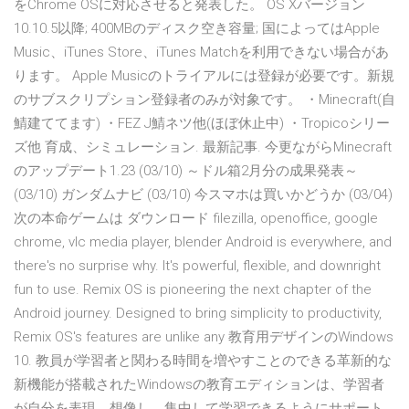
をChrome OSに対応させると発表した。 OS Xバージョン
10.10.5以降; 400MBのディスク空き容量; 国によってはApple
Music、iTunes Store、iTunes Matchを利用できない場合があ
ります。 Apple Musicのトライアルには登録が必要です。新規
のサブスクリプション登録者のみが対象です。 ・Minecraft(自
鯖建ててます) ・FEZ J鯖ネツ他(ほぼ休止中) ・Tropicoシリー
ズ他 育成、シミュレーション. 最新記事. 今更ながらMinecraft
のアップデート1.23 (03/10) ～ドル箱2月分の成果発表～
(03/10) ガンダムナビ (03/10) 今スマホは買いかどうか (03/04)
次の本命ゲームは ダウンロード filezilla, openoffice, google
chrome, vlc media player, blender Android is everywhere, and
there's no surprise why. It's powerful, flexible, and downright
fun to use. Remix OS is pioneering the next chapter of the
Android journey. Designed to bring simplicity to productivity,
Remix OS's features are unlike any 教育用デザインのWindows
10. 教員が学習者と関わる時間を増やすことのできる革新的な
新機能が搭載されたWindowsの教育エディションは、学習者
が自分を表現、想像し、集中して学習できるようにサポート