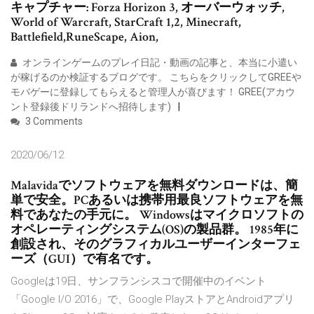
キャプチャー: Forza Horizon 3, オーバーウォッチ,
World of Warcraft, StarCraft 1,2, Minecraft,
Battlefield,RuneScape, Aion,
オンラインゲームのプレイ日記・動画の記事と、本当に小遣い
が稼げるのか検証するブログです。 こちらをクリックしてGREEや
モバゲーに登録してもらえると管理人が喜びます！ GREE(アカウ
ント登録後ドリランドへ招待します)
3 Comments
2020/06/12
Malavidaでソフトウェアを無料ダウンロードは、簡
単で安全。PCあるいは携帯用最良ソフトウェアを無
料であなたの手元に。 Windowsはマイクロソフトの
オペレーティングシステム(OS)の製品群。 1985年に
創設され、そのグラフィカルユーザーインターフェ
ーズ（GUI）で有名です。
Googleは19日、サンフランシスコで開催中のイベント
「Google I/O 2016」で、Google PlayストアとAndroidアプリ