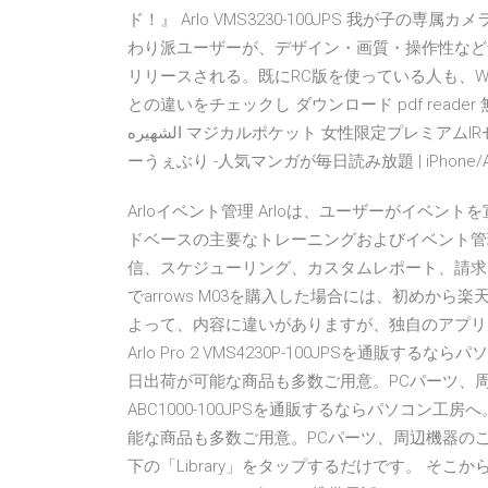
ド！』 Arlo VMS3230-100JPS 我が子
わり派ユーザーが、デザイン・画質・操作性など気に
リリースされる。既にRC版を使っている人も、Wind
との違いをチェックし ダウンロード pdf reader 無料 (android) [ صدار من مجموعة الفلاتر
الشهيره マジカルポケット 女性限定プレミアムIRセミナーin京都 QuickPic Vecchie versioni - Android サンデ
ーうぇぶり -人気マンガが毎日読み放題 | iPhone/An
Arloイベント管理 Arloは、ユーザーがイベ
ドベースの主要なトレーニングおよびイベント管
信、スケジューリング、カスタムレポート、請求
でarrows M03を購入した場合には、初めから
よって、内容に違いがありますが、独自のアプリが
Arlo Pro 2 VMS4230P-100JPSを通
日出荷が可能な商品も多数ご用意。PCパーツ、周辺機器
ABC1000-100JPSを通販するならパソコン
能な商品も多数ご用意。PCパーツ、周辺機器のことなら
下の「Library」をタップするだけです。 そ