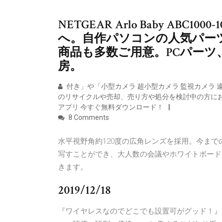
NETGEAR Arlo Baby ABC
へ。自作パソコンの人気パー
商品も多数ご用意。PCパー
房。
付き」や「小型カメラ 超小型カメラ 監視カメラ 遠
のリサイクルや売却、売り方や処分を検討中の方にお勧めです。
アプリ 今すぐ無料ダウンロード！
8 Comments
水平視野角約120度の広角レンズを採用。今まで
写すことができ、大人数の会議やホワイトボード
きます。
2019/12/18
『ワイヤレスなのでどこでも設置可がグッド！』 Arl