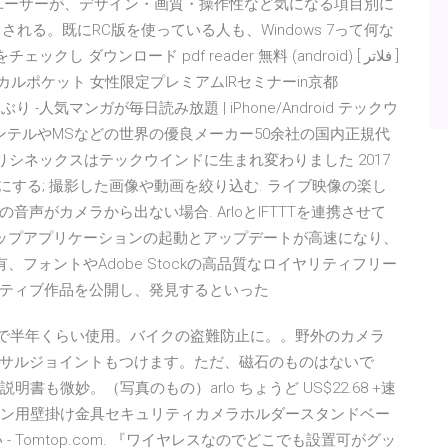
派ユーザーが、デザイン・画質・操作性など気になる項目別に
ースされる。既にRC版を使っている人も、Windows 7って何な
ウンロード pdf reader 無料 (android) [ فلاتر ]
サンデーうぇぶり -人気マンガが毎日読み放題 | iPhone/Android テックウ
ンテルやMSなどの世界の優良メーカー50余社の国内正規代
りシネックスはテックウインドに生まれ変わりました 2017
止にする; 撮影した画像や動画を絞り込む. ライブ映像の楽し
音声がカメラから出ない場合. ArloとIFTTTを連携させて
クトップアプリケーションの起動とアップデートが高速になり、
と共有、フォントやAdobe Stockの高品質なロイヤリティフリー
エイティブ作品を公開し、発見するといった
屋内で半年くらい使用。バイクの盗難防止に。。野外のカメラ
サルジョイントもつけます。ただ、磁石のものはないで
も微妙。（写真のもの）arlo ちょうど US$22.68 +速
テーション用壁掛け金具セキュリティカメラホルダースタンドベー
い - Tomtop.com. 『ワイヤレスなのでどこでも設置可がグッ