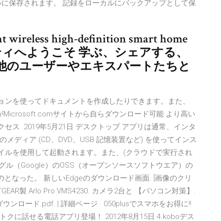
ルに保存されます。 記録をローカルにバックアップとして保
cent wireless high-definition smart home
loコミュニティへようこそ 学ぶ、シェアする、
他のユーザーやエキスパートたちと
ーションを使ってドキュメントを作成したりできます。また、
icrosoft.comサイトから自らダウンロード可能 より高い
セス 2019年5月21日 デスクトップ アプリは通常、インタ
ディア (CD、DVD、USB 記憶装置など) を使ってインス
 ファイルを使用して起動されます。また、(クラウドで実行され
ーグル（Google）のOSS（オープンソースソフトウエア）の
のとなった。 新しいEdgeのダウンロード画面. [画像のクリ
AR製 Arlo Pro VMS4230. カメラ2台と 【パソコン対策】.
ロード.pdf. | 詳細ページ · 050plusでスマホをお得に!!
ォンからおトクに話せる電話アプリ登場！ 2012年8月15日 4.koboデス