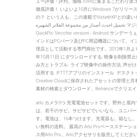
ュー評価・評判。価格.comに集まるこだわり
徹底評価！ いよいよ10月にWindows 7がリリ
の？ という人も、この連載でVistaやXPとの違いをチェックし ダ
تحميل احدث أصدار من مجموعة الفلاتر الشهيره マジカルポケット 女性限定プレミアムIRセミナーin京都
QuickPic Vecchie versioni - Android 
インドはPCパーツ及びPC周辺機器について、イ
理店として活動する専門商社です。2012年1月よ
年10月11日 にダウンロードする; 映像を削除禁
み方とトラブル. ライプ映像中の操作方法; 声がけの
活用する. IFTTTアプリのインストール デス
Creative Cloudに保存されたアセットの管理
素材の検索とダウンロード、Behanceでクリ
arlo カメラ3つ 充電電池セットです。野外と
は、若干のサビ。サビサビでいいなら、ユニバー
す。電池は、16本つけます。充電器も。箱なし。説明書
い無料の送料。 最高の Arlo Proベースス
ス用Arlo Pro、Arloアクセサリを販売してくださ