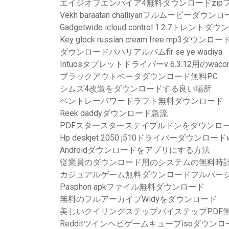
エイジオブエンパイア4無料ダウンロードzip
Vekh baraatan challiyanフルムービーダウンロ
Gadgetwide icloud control 1.2.7トレント
Key glock russian cream free mp3ダウンロー
ダウンロードパハリアルバムfir se ye wadiya
Intuosタブレットドライバーv 6.3.12用のwa
ブラックアウトベータダウンロード無料PC
シムズ4改造をダウンロードする良い場所
ベントレーパワードラフト無料ダウンロード
Reek daddyダウンロード急流
PDFスタースターステイプルドンをダウンロ
Hp deskjet 2050 j510ドライバーダウンロードw
Androidダウンロードをアプリにする方法
従業員のダウンロード用のシステムの無料時
カジュアルゲーム無料ダウンロードフルバー
Pasphon apkファイル無料ダウンロード
無料のフルアーカイブWidyをダウンロード
美しいクイリングステップバイステップPDF
Redditツインヘビゲームキューブisoダウンロ