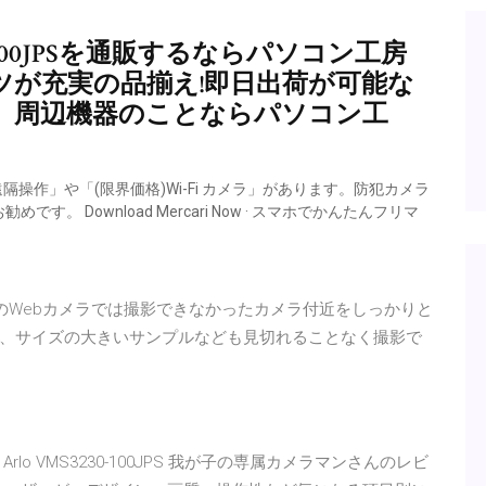
1000-100JPSを通販するならパソコン工房
ツが充実の品揃え!即日出荷が可能な
ツ、周辺機器のことならパソコン工
隔操作」や「(限界価格)Wi-Fi カメラ」があります。防犯カメラ
 Download Mercari Now · スマホでかんたんフリマ
のWebカメラでは撮影できなかったカメラ付近をしっかりと
、サイズの大きいサンプルなども見切れることなく撮影で
o VMS3230-100JPS 我が子の専属カメラマンさんのレビ