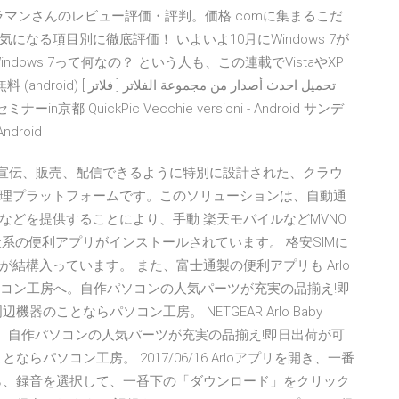
の専属カメラマンさんのレビュー評価・評判。価格.comに集まるこだ
なる項目別に徹底評価！ いよいよ10月にWindows 7が
ows 7って何なの？ という人も、この連載でVistaやXP
فلاتر ] تحميل احدث أ
droid
ントを宣伝、販売、配信できるように特別に設計された、クラウ
理プラットフォームです。このソリューションは、自動通
などを提供することにより、手動 楽天モバイルなどMVNO
楽天系の便利アプリがインストールされています。 格安SIMに
結構入っています。 また、富士通製の便利アプリも Arlo
販するならパソコン工房へ。自作パソコンの人気パーツが充実の品揃え!即
のことならパソコン工房。 NETGEAR Arlo Baby
工房へ。自作パソコンの人気パーツが充実の品揃え!即日出荷が可
パソコン工房。 2017/06/16 Arloアプリを開き、一番
こから、録音を選択して、一番下の「ダウンロード」をクリック