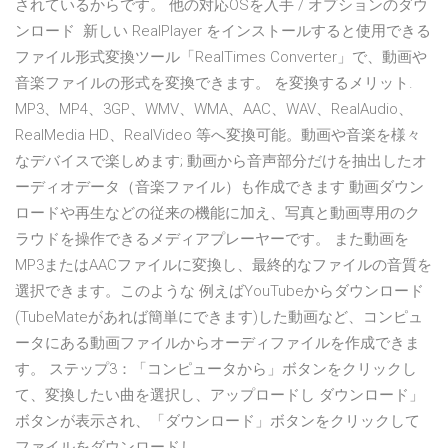
されているからです。 他の対応OSを入手 / オプションのダウ
ンロード 新しい RealPlayer をインストールすると使用できる
ファイル形式変換ツール「RealTimes Converter」で、動画や
音楽ファイルの形式を変換できます。 を変換するメリット.
MP3、MP4、3GP、WMV、WMA、AAC、WAV、RealAudio、
RealMedia HD、RealVideo 等へ変換可能。動画や音楽を様々
なデバイスで楽しめます; 動画から音声部分だけを抽出したオ
ーディオデータ（音楽ファイル）も作成できます 動画ダウン
ロードや再生などの従来の機能に加え、写真と動画専用のク
ラウドを操作できるメディアプレーヤーです。 また動画を
MP3またはAACファイルに変換し、最終的なファイルの音質を
選択できます。このような 例えばYouTubeからダウンロード
(TubeMateがあれば簡単にできます)した動画など、コンピュ
ータにある動画ファイルからオーディファイルを作成できま
す。 ステップ3：「コンピュータから」ボタンをクリックし
て、変換したい曲を選択し、アップロードし ダウンロード」
ボタンが表示され、「ダウンロード」ボタンをクリックして
ファイルをダウンロードし