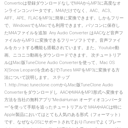
Convertioは登録ダウンロードなしでM4AからMP3に高度なオ
ンラインコンバータです。M4Aだけでなく、AAC、AC3、
AIFF、APE、FLACをMP3に簡単に変換できます。しかもフリー
で、WindowsでもMacでも利用できます。パソコンに保存し
たM4Aファイルを追加 Any Audio Converter はAACなど音声フ
ァイルからMP3 に変換できるフリーソフトです。音声ファイ
ルをカットする機能も搭載されています。また、Youtube動
画、ニコニコ動画をダウンロードできます。 次チュートリア
ルはMac版TuneClone Audio Converterを使って、Mac OS
X(Snow Leopardを含める)でiTunes M4PをMP3に変換する方
法について説明します。 ステップ
1..http://mac.tuneclone.comからMac版TuneClone Audio
Converterをダウンロードし AACやM4AをMP3形式へ変換する
方法を当社の無料アプリ“MediaHuman オーディオコンバータ
ー”を使って手順を追ったチュートリアルで M4AやAACは特に
Apple製品においてはとても人気のある形式（フォーマット）
です、なぜならOSにサポートされておりiTunesでよくプレー