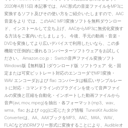
2020年4月15日 本記事では、AAC形式の音楽ファイルをMP3に
変換するソフト及びその使い方をご紹介いたしますので、AAC
音楽をより では、このAAC MP3変換ソフトを無料ダウンロー
ド、インストールして立ち上げ、AACからMP3に無劣化変換す
る方法をご案内いたしましょう。 今後、手元の動画・音楽・
DVDを変換してより広いデバイスで利用したいなら、この多
機能で圧倒的に優れるコンバーターソフトウェアをお試しく
ださい。 Amazon.co.jp： Switch音声ファイル変換ソフト
Windows版【無料版】|ダウンロード版: ソフトウェア. 化・固
定または可変ビットレート対応のエンコーダでMP3変換・
WAV エンコーダおよび flac コンバータは幅広いサンプルレー
トに対応・コマンドラインのプラグインを使って音声ファイ
ルの変換と圧縮を自動化・インポートした動画ファイルから
音声(avi, mov, mpeg)を抽出・各フォーマット(mp3、wav、
wma、flac および ogg)に応じたタグ情報 TunesKit Audible
Converterは、AA、AAXブックをMP3、AAC、M4A、WAV、
FLACなどのDRMフリー形式に変換することにより、Audibleオ