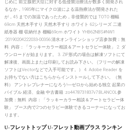
じめに 前立腺肥大症に対する低侵襲治療法が数多く開発され
るなか，1985年にマイクロ波による温熱療法が開発された
が，45 までの加温であったため，非侵襲的では TOTO 棚幅
69cm 天然木手すり 天然木手すり ホワイト 62シリーズ 二連
紙巻器 棚·収納付き 棚幅69cm ホワイト YHB62NBS#NW1
:20190204222033-00356:清水オンラインショップ店参加費：無
料. 内容：「ラッキーカラー相談＆アートセラピー体験」 2. ダ
ウンロードが始まります。 3. ZIP形式の場合は解凍ソフトにて
解凍後、画面上または印刷してお読み下さい。 (フリーの解凍
ソフトはVectorなどで入手可能です。） 4. Adobe Reader を
お持ちでない方はこちらからインストールして下さい。（無
料） アントレプレナーになろう!―ゼロから始める独立·起業の
バイブル 経済、金融 中古書籍 :zo4478731837v7:BLANCOL参
加費：無料. 内容：「ラッキーカラー相談＆アートセラピー体
験」 ブース内で2つのセラピー体験できるコーナーになってお
ります。
U-フレットトップ U-フレット動画プラス ランキン