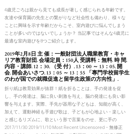
4歳児ごろは親から見ても成長が著しく感じられる年齢です。
友達や保育園の先生との繋がりなど社会性も備わり、様々な
ことに興味を示す年齢だからこそ、室内遊びに悩んでしまう
ことが多いのではないでしょうか？ 当記事ではそんな4歳児に
最適な室内遊びを8つご紹介します。
2019年2月8日 主 催：一般財団法人職業教育・キャ
リア教育財団. 会場定員：150人 受講料：無料. 時 間.
内容・講師. 12：30. （受 付）. 13：00 ～ 13：05. 開
会. 開会あいさつ. 13：05 ～ 13：55 「專門学校留学生
のわが国での就職促進と留学生政策の方向性」.
折り紙は教育効果が抜群！紙を折ることは、手の発達を促
し、手の発達は、脳に良い刺激を与え、脳の発達にも良い影
響を与えます。実際、手先が器用な子どもは、知能が高く、
加えて、運動神経も手遊び歌は、子どもが心地よい・楽しい
と感じるリズムに、歌という形で言葉をのせ、更に手の
2017/11/30 2019/11/10 Most Recent Uncensored・無修正