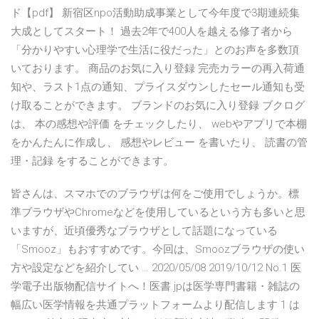
ド【pdf】 新宿区npo活動助成事業として今年度で3期連続集
大成としてスタート！ 過去2年で400人を越える修了者から
「分かりやすい心理学で生活に役だった」とのお声を多数頂
いております。 商品のお気に入り登録 完売カラーの再入荷通
知や、ラスト1点の通知、プライスダウンしたセール通知も受
け取ることができます。 ブランドのお気に入り登録 ブクログ
は、 本の感想や評価 をチェックしたり、 webやアプリで本棚
をかんたんに作成し、 感想やレビュー を書いたり、 読書の管
理・記録 をすることができます。
皆さんは、スマホでのブラウザは何をご使用でしょうか。標
準ブラウザやChromeなどを使用しているという方も多いと思
いますが、近頃優秀なブラウザとして話題になっている
「Smooz」もおすすめです。今回は、Smoozブラウザの使い
方や設定などを紹介してい … 2020/05/08 2019/10/12 No.1 医
学電子出版物配信サイトへ！医書.jpは医学専門書籍・雑誌の
幅広い医学情報を共通プラットフォームより配信します 1 は