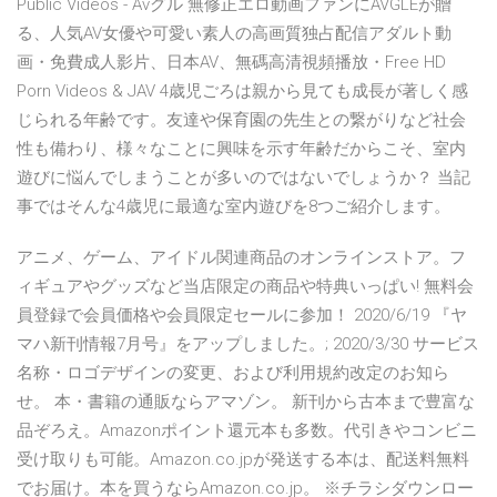
Public Videos - Avグル 無修正エロ動画ファンにAVGLEが贈
る、人気AV女優や可愛い素人の高画質独占配信アダルト動
画・免費成人影片、日本AV、無碼高清視頻播放・Free HD
Porn Videos & JAV 4歳児ごろは親から見ても成長が著しく感
じられる年齢です。友達や保育園の先生との繋がりなど社会
性も備わり、様々なことに興味を示す年齢だからこそ、室内
遊びに悩んでしまうことが多いのではないでしょうか？ 当記
事ではそんな4歳児に最適な室内遊びを8つご紹介します。
アニメ、ゲーム、アイドル関連商品のオンラインストア。フ
ィギュアやグッズなど当店限定の商品や特典いっぱい! 無料会
員登録で会員価格や会員限定セールに参加！ 2020/6/19 『ヤ
マハ新刊情報7月号』をアップしました。; 2020/3/30 サービス
名称・ロゴデザインの変更、および利用規約改定のお知ら
せ。 本・書籍の通販ならアマゾン。 新刊から古本まで豊富な
品ぞろえ。Amazonポイント還元本も多数。代引きやコンビニ
受け取りも可能。Amazon.co.jpが発送する本は、配送料無料
でお届け。本を買うならAmazon.co.jp。 ※チラシダウンロー