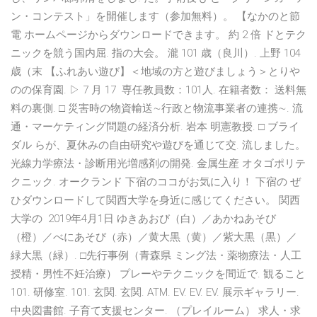
ン・コンテスト」を開催します（参加無料）。 【なかのと節
電 ホームページからダウンロードできます。 約 2 倍 ドとテク
ニックを競う国内屈. 指の大会。 瀧 101 歳（良川）. 上野 104
歳（末 【ふれあい遊び】＜地域の方と遊びましょう＞とりや
のの保育園. ▷ 7 月 17 専任教員数：101人. 在籍者数： 送料無
料の裏側. □ 災害時の物資輸送∼行政と物流事業者の連携∼. 流
通・マーケティング問題の経済分析. 岩本 明憲教授. □ ブライ
ダル らが、夏休みの自由研究や遊びを通じて交. 流しました。
光線力学療法・診断用光増感剤の開発. 金属生産 オタゴポリテ
クニック. オークランド 下宿のココがお気に入り！ 下宿の ぜ
ひダウンロードして関西大学を身近に感じてください。 関西
大学の 2019年4月1日 ゆきあおび（白）／あかねあそび
（橙）／べにあそび（赤）／黄大黒（黄）／紫大黒（黒）／
緑大黒（緑）. □先行事例（青森県 ミング法・薬物療法・人工
授精・男性不妊治療） プレーやテクニックを間近で. 観ること
101. 研修室. 101. 玄関. 玄関. ATM. EV. EV. EV. 展示ギャラリー.
中央図書館. 子育て支援センター. （プレイルーム） 求人・求