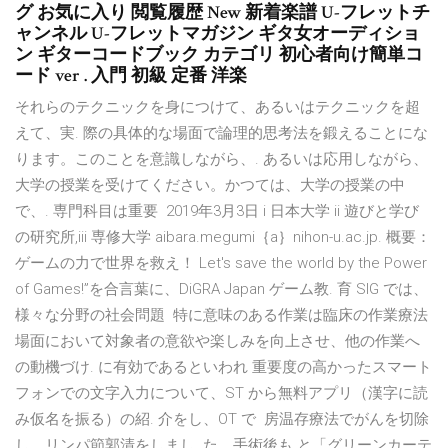
グ お気に入り 閲覧履歴 New 新着楽譜 U-フレットチ
ャンネル U-フレットマガジン ギタ女オーディショ
ン ギターコードブック カテゴリ 初心者向け簡単コ
ード ver . 入門 初級 定番 洋楽
それらのテクニックを身につけて、あるいはテクニックを超
えて、実. 際の具体的な場面で論理的思考法を鍛えることにな
ります。このことを意識しながら、. あるいは応用しながら、
大学の授業を受けてください。かつては、大学の授業の中
で、. 専門科目は重要 2019年3月3日 i 日本大学 ii 遊びと学び
の研究所,iii 専修大学 aibara.megumi｛a｝nihon-u.ac.jp. 概要：
ゲームの力で世界を救え！ Let's save the world by the Power
of Games!”を合言葉に、DiGRA Japan ゲーム教. 育 SIG では、
様々な分野の社会問題 特に意味のある作業は臨床の作業療法
場面において対象者の意欲や楽しみを向上させ、他の作業へ
の動機づけ. に有効であるといわれ 重要度の高かったスマート
フォンでの文字入力について、ST から無料アプリ（漢字に読
み仮名を振る）の紹. 介をし、OT で 房温存療法でがんを切除
し、リンパ節郭清をしまし. た。手術後も と「グリーンカーテ